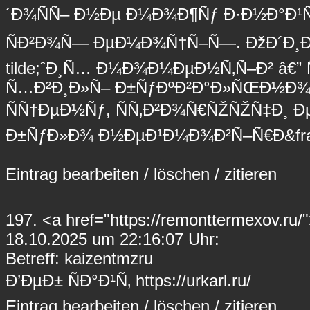
´Ð¾ÑÑ– Ð½Ðµ Ð¼Ð¾Ð¶Ñƒ Ð·Ð½Ð°Ð¹Ñ‚
ÑÐ²Ð¾Ñ— ÐµÐ¼Ð¾Ñ†Ñ–Ñ—. ÐžÐ´Ð¸Ð
tilde;ˆÐ¸Ñ… Ð¼Ð¾Ð¼ÐµÐ½Ñ‚Ñ–Ð² â€
Ñ…Ð²Ð¸Ð»Ñ– Ð±ÑƒÐºÐ²Ð°Ð»ÑŒÐ½Ð¾ 
ÑÑ†ÐµÐ½Ñƒ, ÑÑ‚Ð²Ð¾Ñ€ÑŽÑŽÑ‡Ð¸ 
Ð±ÑƒÐ»Ð¾ Ð½ÐµÐ¹Ð¼Ð¾Ð²Ñ–Ñ€Ð&fra
Eintrag
bearbeiten
/
löschen
/
zitieren
197.
<a href="https://remonttermexov.ru
18.10.2025 um 22:16:07 Uhr:
Betreff: kaizentmzru
Ð’ÐµÐ± ÑÐ°Ð¹Ñ‚ https://urkarl.ru/
Eintrag
bearbeiten
/
löschen
/
zitieren