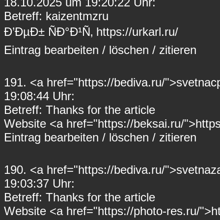
18.10.2025 um 19:20:22 Uhr:
Betreff: kaizentmzru
Ð’ÐµÐ± ÑÐ°Ð¹Ñ‚ https://urkarl.ru/
Eintrag
bearbeiten
/
löschen
/
zitieren
191.
<a href="https://bediva.ru/">svetna
19:08:44 Uhr:
Betreff: Thanks for the article
Website <a href="https://beksai.ru/">https
Eintrag
bearbeiten
/
löschen
/
zitieren
190.
<a href="https://bediva.ru/">svetna
19:03:37 Uhr:
Betreff: Thanks for the article
Website <a href="https://photo-res.ru/">ht