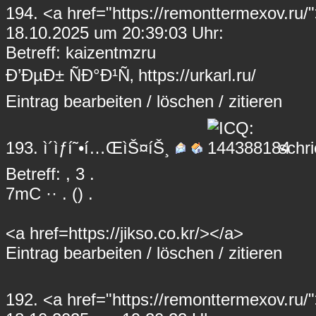
194.
<a href="https://remonttermexov.ru/
18.10.2025 um 20:39:03 Uhr:
Betreff: kaizentmzru
Ð’ÐµÐ± ÑÐ°Ð¹Ñ‚ https://urkarl.ru/
Eintrag
bearbeiten
/
löschen
/
zitieren
193.
ì´ìƒí˜•í…ŒìŠ¤íŠ¸
schri
Betreff: , 3 .
7mC ·· . () .
<a href=https://jikso.co.kr/></a>
Eintrag
bearbeiten
/
löschen
/
zitieren
192.
<a href="https://remonttermexov.ru/