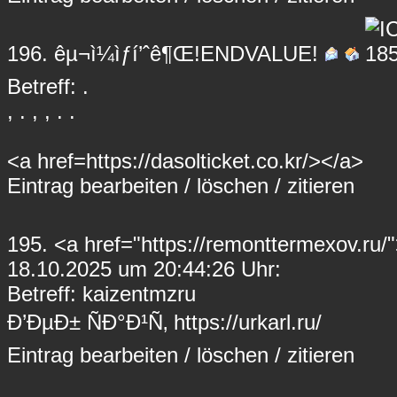
196.
êµ¬ì¼ìƒí’ˆê¶Œ!ENDVALUE!
Betreff: .
, . , , . .
<a href=https://dasolticket.co.kr/></a>
Eintrag
bearbeiten
/
löschen
/
zitieren
195.
<a href="https://remonttermexov.ru
18.10.2025 um 20:44:26 Uhr:
Betreff: kaizentmzru
Ð’ÐµÐ± ÑÐ°Ð¹Ñ‚ https://urkarl.ru/
Eintrag
bearbeiten
/
löschen
/
zitieren