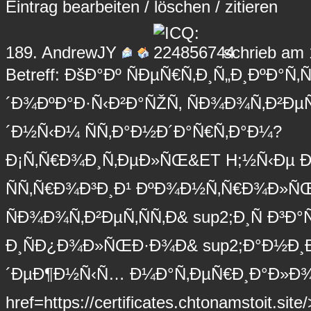
Eintrag
bearbeiten
/
löschen
/
zitieren
189.
AndrewJY
schrieb am 
Betreff: ÐšÐ°Ðº ÑÐµÑ€Ñ‚Ð¸Ñ„Ð¸ÐºÐ°Ñ
´Ð¾ÐºÐ°Ð·Ñ‹Ð²Ð°ÑŽÑ‚ ÑÐ¾Ð¾Ñ‚Ð²Ðµ
´Ð½Ñ‹Ð¼ ÑÑ‚Ð°Ð½Ð´Ð°Ñ€Ñ‚Ð°Ð¼?
Ð¡Ñ‚Ñ€Ð¾Ð¸Ñ‚ÐµÐ»ÑŒ&ET H;½Ñ‹Ðµ 
ÑÑ‚Ñ€Ð¾Ð³Ð¸Ð¹ ÐºÐ¾Ð½Ñ‚Ñ€Ð¾Ð»ÑŒ 
ÑÐ¾Ð¾Ñ‚Ð²ÐµÑ‚ÑÑ‚Ð& sup2;Ð¸Ñ Ð³Ð
Ð¸ÑÐ¿Ð¾Ð»ÑŒÐ·Ð¾Ð& sup2;Ð°Ð½Ð¸Ð
´ÐµÐ¶Ð½Ñ‹Ñ… Ð¼Ð°Ñ‚ÐµÑ€Ð¸Ð°Ð»Ð¾ 
href=https://certificates.chtonamstoit.