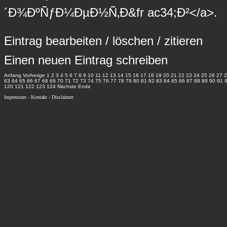
´Ð¾ÐºÑƒÐ¼ÐµÐ½Ñ‚Ð&fr ac34;Ð²</a>.
Eintrag
bearbeiten
/
löschen
/
zitieren
Einen neuen Eintrag schreiben
Anfang
Vorherige
1
2
3
4
5
6
7
8
9
10
11
12
13
14
15
16
17
18
19
20
21
22
23
24
25
26
27
2
63
64
65
66
67
68
69
70
71
72
73
74
75
76
77
78
79
80
81
82
83
84
85
86
87
88
89
90
91
120
121
122
123
124
Nächste
Ende
Impressum
-
Kontakt
-
Disclaimer