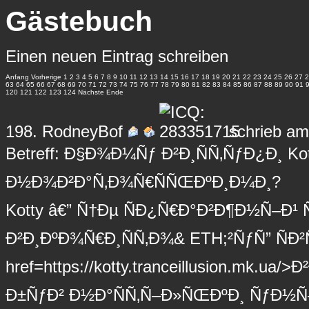
Gästebuch
Einen neuen Eintrag schreiben
Anfang
Vorherige
1
2
3
4
5
6
7
8
9
10
11
12
13
14
15
16
17
18
19
20
21
22
23
24
25
26
27
2
63
64
65
66
67
68
69
70
71
72
73
74
75
76
77
78
79
80
81
82
83
84
85
86
87
88
89
90
91
120
121
122
123
124
Nächste
Ende
198.
RodneyBof
schrieb am
Betreff: Ð§Ð¾Ð¼Ñƒ Ð²Ð¸ÑÑ‚ÑƒÐ¿Ð¸ Ko
Ð½Ð¾Ð²Ð°Ñ‚Ð¾Ñ€ÑÑŒÐºÐ¸Ð¼Ð¸?
Kotty â€” Ñ†Ðµ ÑÐ¿Ñ€Ð°Ð²Ð¶Ð½Ñ–Ð¹
Ð²Ð¸ÐºÐ¾Ñ€Ð¸ÑÑ‚Ð¾& ETH;²ÑƒÑ” Ñ
href=https://kotty.tranceillusion.mk.ua/>
Ð±ÑƒÐ² Ð½Ð°ÑÑ‚Ñ–Ð»ÑŒÐºÐ¸ ÑƒÐ½Ñ