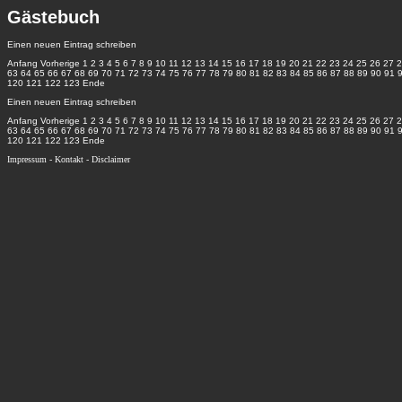
Gästebuch
Einen neuen Eintrag schreiben
Anfang
Vorherige
1
2
3
4
5
6
7
8
9
10
11
12
13
14
15
16
17
18
19
20
21
22
23
24
25
26
27
2
63
64
65
66
67
68
69
70
71
72
73
74
75
76
77
78
79
80
81
82
83
84
85
86
87
88
89
90
91
120
121
122
123
Ende
Einen neuen Eintrag schreiben
Anfang
Vorherige
1
2
3
4
5
6
7
8
9
10
11
12
13
14
15
16
17
18
19
20
21
22
23
24
25
26
27
2
63
64
65
66
67
68
69
70
71
72
73
74
75
76
77
78
79
80
81
82
83
84
85
86
87
88
89
90
91
120
121
122
123
Ende
Impressum
-
Kontakt
-
Disclaimer