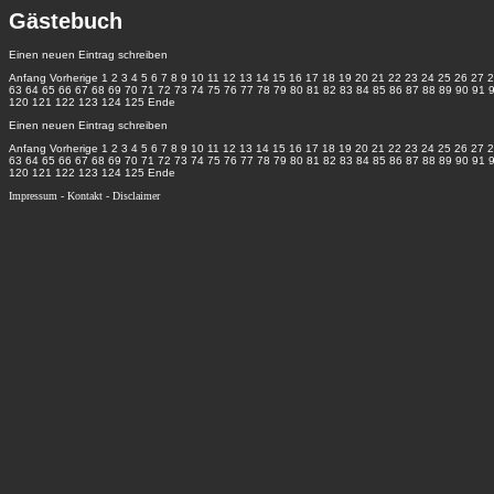
Gästebuch
Einen neuen Eintrag schreiben
Anfang
Vorherige
1
2
3
4
5
6
7
8
9
10
11
12
13
14
15
16
17
18
19
20
21
22
23
24
25
26
27
2
63
64
65
66
67
68
69
70
71
72
73
74
75
76
77
78
79
80
81
82
83
84
85
86
87
88
89
90
91
120
121
122
123
124
125
Ende
Einen neuen Eintrag schreiben
Anfang
Vorherige
1
2
3
4
5
6
7
8
9
10
11
12
13
14
15
16
17
18
19
20
21
22
23
24
25
26
27
2
63
64
65
66
67
68
69
70
71
72
73
74
75
76
77
78
79
80
81
82
83
84
85
86
87
88
89
90
91
120
121
122
123
124
125
Ende
Impressum
-
Kontakt
-
Disclaimer