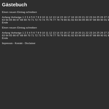
Gästebuch
Einen neuen Eintrag schreiben
Anfang
Vorherige
1
2
3
4
5
6
7
8
9
10
11
12
13
14
15
16
17
18
19
20
21
22
23
24
25
26
27
2
63
64
65
66
67
68
69
70
71
72
73
74
75
76
77
78
79
80
81
82
83
84
85
86
87
88
89
90
91
Ende
Einen neuen Eintrag schreiben
Anfang
Vorherige
1
2
3
4
5
6
7
8
9
10
11
12
13
14
15
16
17
18
19
20
21
22
23
24
25
26
27
2
63
64
65
66
67
68
69
70
71
72
73
74
75
76
77
78
79
80
81
82
83
84
85
86
87
88
89
90
91
Ende
Impressum
-
Kontakt
-
Disclaimer